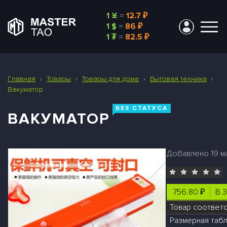
1 ¥
=
12.7 ₽
1 $
=
86 ₽
1 ₮
=
82.5 ₽
Главная
›
Товары
›
Товары для дома
›
Бытовая техника
›
Вакуматор
БЕЗ СТАТУСА
ВАКУМАТОР
Добавлено 19 ма
756.80 ₽
В 
Товар соответ
Размерная табл