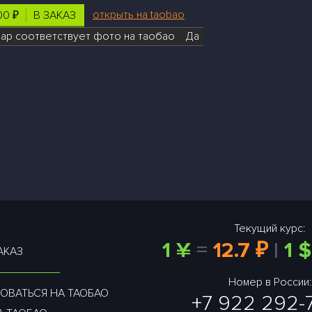
открыть на taobao
00 ₽
В ЗАКАЗ
вар соответствует фото на таобао
Да
Текущий курс:
1 ¥
=
12.7 ₽
|
1 $
АКАЗ
Номер в России:
ОВАТЬСЯ НА ТАОБАО
+7 922 292-