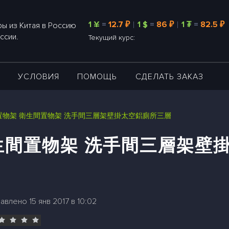
1 ¥
=
12.7 ₽
1 $
=
86 ₽
1 ₮
=
82.5 ₽
ы из Китая в Россию
ссии.
Текущий курс:
А
УСЛОВИЯ
ПОМОЩЬ
СДЕЛАТЬ ЗАКАЗ
置物架 衛生間置物架 洗手間三層架壁掛太空鋁廁所三層
生間置物架 洗手間三層架壁
авлено 15 янв 2017 в 10:02