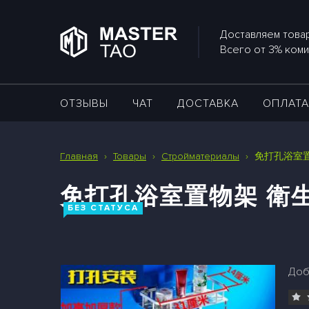
Доставляем товар
Всего от 3% коми
ОТЗЫВЫ
ЧАТ
ДОСТАВКА
ОПЛАТ
Главная
›
Товары
›
Стройматериалы
›
免打孔浴室
免打孔浴室置物架 衛
БЕЗ СТАТУСА
Доб