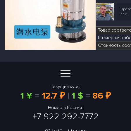
Прото
вес
Товар соответ
Размерная табл
Стоимость соот
Текущий курс:
1 ¥
=
12.7 ₽
|
1 $
=
86 ₽
Номер в России:
+7 922 292-7772