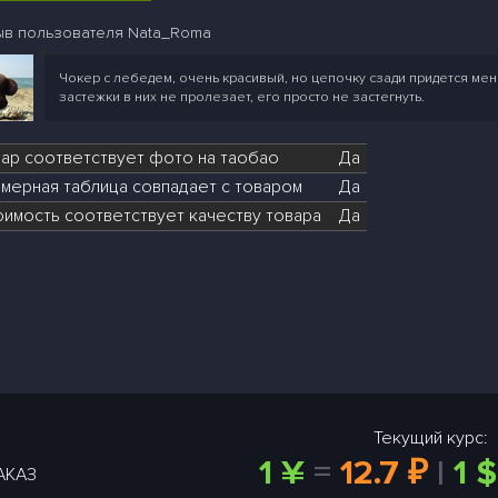
ыв пользователя Nata_Roma
Чокер с лебедем, очень красивый, но цепочку сзади придется мен
застежки в них не пролезает, его просто не застегнуть.
вар соответствует фото на таобао
Да
мерная таблица совпадает с товаром
Да
оимость соответствует качеству товара
Да
Текущий курс:
1 ¥
=
12.7 ₽
|
1 $
АКАЗ