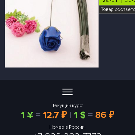
29.70 ₽
В З
Товар соответ
Текущий курс:
1 ¥
=
12.7 ₽
|
1 $
=
86 ₽
Номер в России: