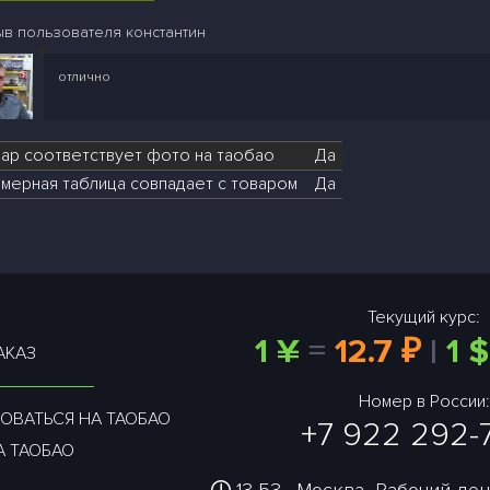
ыв пользователя константин
отлично
вар соответствует фото на таобао
Да
мерная таблица совпадает с товаром
Да
Текущий курс:
1 ¥
=
12.7 ₽
|
1 $
АКАЗ
Номер в России:
ОВАТЬСЯ НА ТАОБАО
+7 922 292-
А ТАОБАО