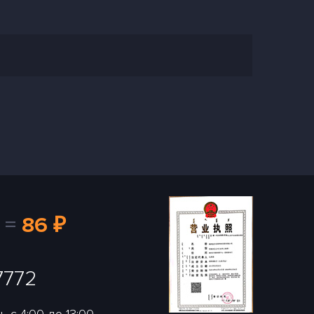
=
86 ₽
7772