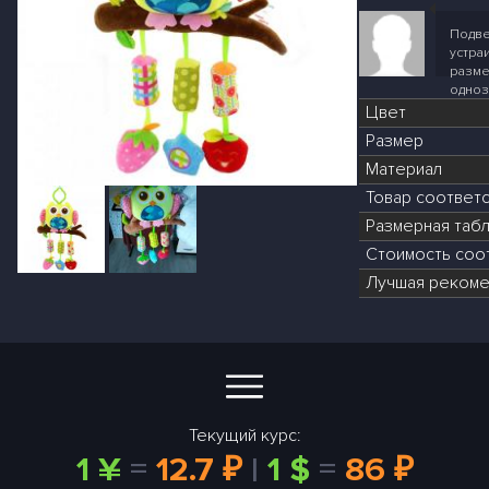
Подве
устра
разме
одноз
Цвет
Размер
Материал
Товар соответ
Размерная табл
Стоимость соот
Лучшая рекоме
Текущий курс:
1 ¥
=
12.7 ₽
|
1 $
=
86 ₽