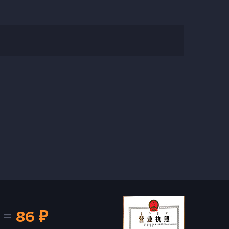
=
86 ₽