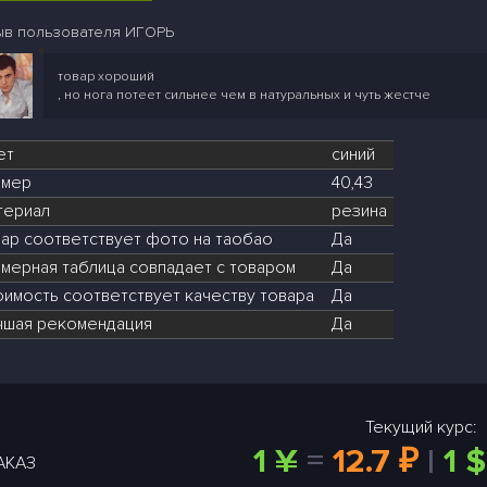
ыв пользователя ИГОРЬ
товар хороший
, но нога потеет сильнее чем в натуральных и чуть жестче
ет
синий
змер
40,43
териал
резина
вар соответствует фото на таобао
Да
мерная таблица совпадает с товаром
Да
оимость соответствует качеству товара
Да
чшая рекомендация
Да
Текущий курс:
1 ¥
=
12.7 ₽
|
1 $
АКАЗ