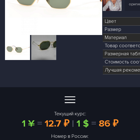
ориги
Цвет
Размер
Материал
Товар соответ
Размерная табл
Стоимость соот
Лучшая рекоме
Текущий курс:
1 ¥
=
12.7 ₽
|
1 $
=
86 ₽
Номер в России: