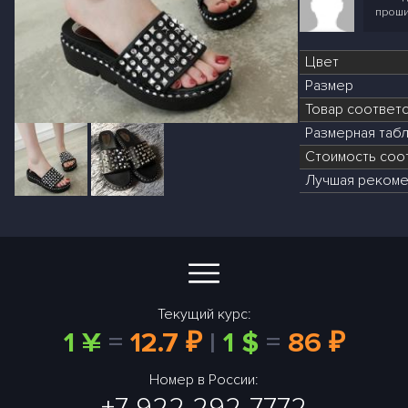
проши
Цвет
Размер
Товар соответ
Размерная табл
Стоимость соот
Лучшая рекоме
Текущий курс:
1 ¥
=
12.7 ₽
|
1 $
=
86 ₽
Номер в России:
+7 922 292-7772