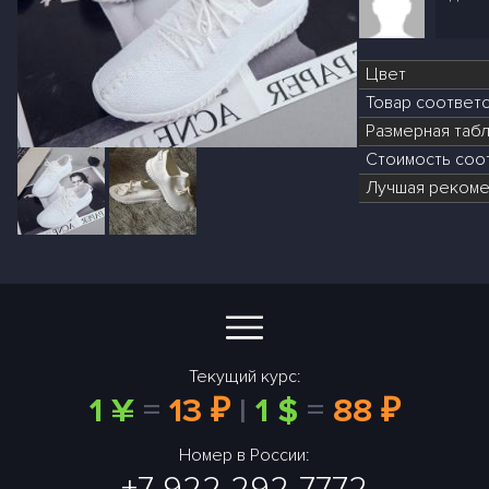
Цвет
Товар соответ
Размерная табл
Стоимость соот
Лучшая рекоме
Текущий курс:
1 ¥
=
13 ₽
|
1 $
=
88 ₽
Номер в России:
+7 922 292-7772