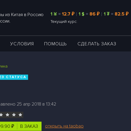
1 ¥
=
12.7 ₽
1 $
=
86 ₽
1 ₮
=
82.5 ₽
ы из Китая в Россию
ссии.
Текущий курс:
А
УСЛОВИЯ
ПОМОЩЬ
СДЕЛАТЬ ЗАКАЗ
умка
ЕЗ СТАТУСА
авлено 25 апр 2018 в 13:42
открыть на taobao
9.90 ₽
В ЗАКАЗ