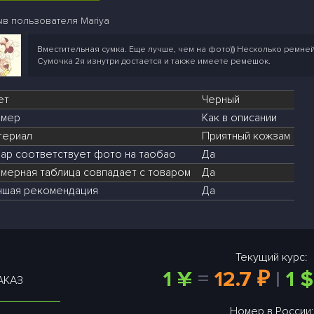
в пользователя Mariya
Вместительная сумка. Еще лучше, чем на фото))) Несколько ремне
Сумочка 2я изнутри достается и также имеете ремешок.
ет
Черный
змер
Как в описании
териал
Приятный кожзам
вар соответствует фото на таобао
Да
мерная таблица совпадает с товаром
Да
чшая рекомендация
Да
Текущий курс:
1 ¥
=
12.7 ₽
|
1 $
АКАЗ
Номер в России: