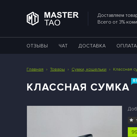
Доставляем товар
Всего от 3% коми
ОТЗЫВЫ
ЧАТ
ДОСТАВКА
ОПЛАТ
Главная
›
Товары
›
Сумки, кошельки
›
Классная с
Б
КЛАССНАЯ СУМКА
Доб
99