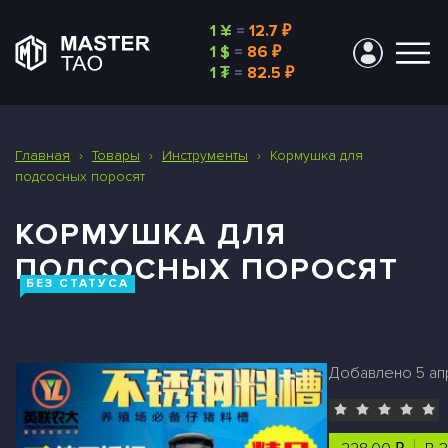
1 ¥
=
12.7 ₽
1 $
=
86 ₽
1 ₮
=
82.5 ₽
Главная
›
Товары
›
Инструменты
›
Кормушка для
подсосных поросят
КОРМУШКА ДЛЯ
ПОДСОСНЫХ ПОРОСЯТ
БЕЗ СТАТУСА
Добавлено 5 апр