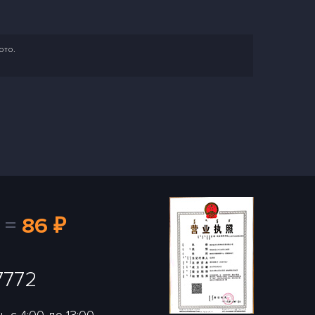
ото.
=
86 ₽
7772