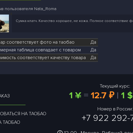
ыв пользователя Nata_Roma
Сумка клатч. Качество хорошее, не кожа. Полное соответствие ф
вар соответствует фото на таобао
Да
мерная таблица совпадает с товаром
Да
оимость соответствует качеству товара
Да
Текущий курс:
1 ¥
=
12.7 ₽
|
1 $
АКАЗ
Номер в России:
ОВАТЬСЯ НА ТАОБАО
+7 922 292-
А ТАОБАО