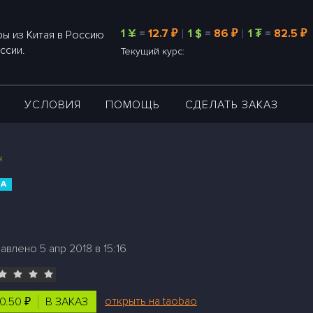
1 ¥
=
12.7 ₽
1 $
=
86 ₽
1 ₮
=
82.5 ₽
ы из Китая в Россию
ссии.
Текущий курс:
А
УСЛОВИЯ
ПОМОЩЬ
СДЕЛАТЬ ЗАКАЗ
ч
СА
авлено 5 апр 2018 в 15:16
открыть на taobao
0.50 ₽
В ЗАКАЗ