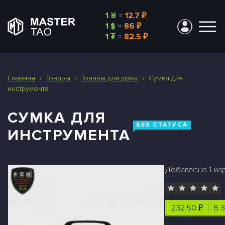
1 ¥
=
12.7 ₽
1 $
=
86 ₽
1 ₮
=
82.5 ₽
Главная
›
Товары
›
Товары для дома
›
Сумка для
инструмента
СУМКА ДЛЯ
БЕЗ СТАТУСА
ИНСТРУМЕНТА
Добавлено 1 мар 
232.50 ₽
В 