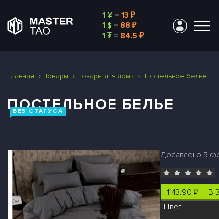
1 ¥
=
13 ₽
1 $
=
88 ₽
1 ₮
=
84.5 ₽
Главная
›
Товары
›
Товары для дома
›
Постельное белье
ПОСТЕЛЬНОЕ БЕЛЬЕ
БЕЗ СТАТУСА
Добавлено 5 фев
1143.90 ₽
В 
Цвет