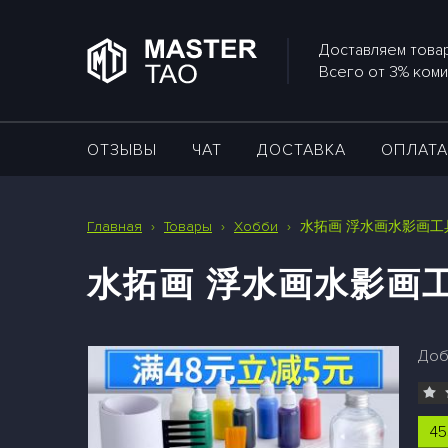
Доставляем товар
Всего от 3% коми
ОТЗЫВЫ
ЧАТ
ДОСТАВКА
ОПЛАТ
Главная
›
Товары
›
Хобби
›
水拓画 浮水画水影画工
水拓画 浮水画水影画
Доб
45