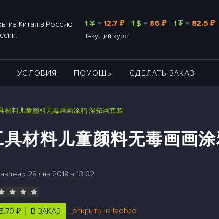
1 ¥
=
12.7 ₽
1 $
=
86 ₽
1 ₮
=
82.5 ₽
ы из Китая в Россию
ссии.
Текущий курс:
А
УСЛОВИЯ
ПОМОЩЬ
СДЕЛАТЬ ЗАКАЗ
具材料儿童颜料无毒画画涂鸦 湿拓画套装
工具材料儿童颜料无毒画画涂
авлено 28 янв 2018 в 13:02
открыть на taobao
5.70 ₽
В ЗАКАЗ