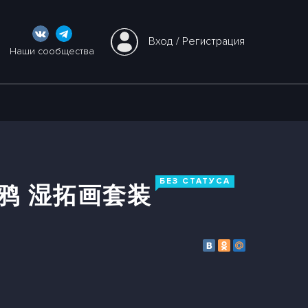
Вход
 / 
Регистрация
Наши сообщества
БЕЗ СТАТУСА
鸦 湿拓画套装