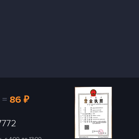
=
86 ₽
7772