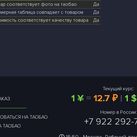
вар соответствует фото на таобао
Да
мерная таблица совпадает с товаром
Да
оимость соответствует качеству товара
Да
Текущий курс:
1 ¥
=
12.7 ₽
|
1 $
АКАЗ
Номер в России:
ОВАТЬСЯ НА ТАОБАО
+7 922 292-
А ТАОБАО