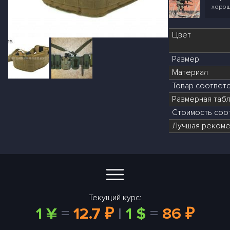
хорош
Цвет
Размер
Материал
Товар соответ
Размерная табл
Стоимость соот
Лучшая рекоме
Текущий курс:
1 ¥
=
12.7 ₽
|
1 $
=
86 ₽