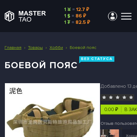
1 ¥
=
12.7 ₽
1 $
=
86 ₽
1 ₮
=
82.5 ₽
Главная
›
Товары
›
Хобби
›
Боевой пояс
БЕЗ СТАТУСА
БОЕВОЙ ПОЯС
Добавлено 13 дек
0.00 ₽
В ЗА
Отзыв пользоват
Хорош