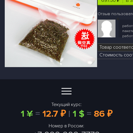
697.50 ₽
В 
Отзыв пользовате
работ
пакет
работ
Товар соответ
Стоимость соот
Текущий курс:
1 ¥
=
12.7 ₽
|
1 $
=
86 ₽
Номер в России: