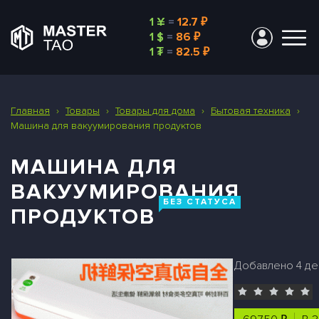
1 ¥
=
12.7 ₽
1 $
=
86 ₽
1 ₮
=
82.5 ₽
Главная
›
Товары
›
Товары для дома
›
Бытовая техника
›
Машина для вакуумирования продуктов
МАШИНА ДЛЯ
ВАКУУМИРОВАНИЯ
БЕЗ СТАТУСА
ПРОДУКТОВ
Добавлено 4 дек