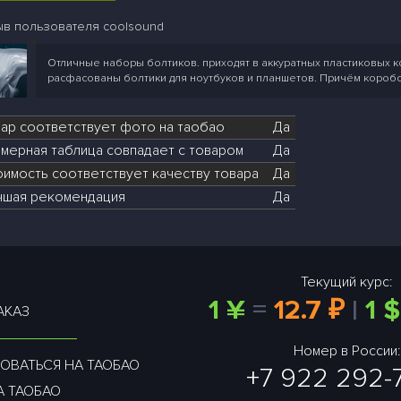
ыв пользователя coolsound
Отличные наборы болтиков. приходят в аккуратных пластиковых к
расфасованы болтики для ноутбуков и планшетов. Причём коробо
вар соответствует фото на таобао
Да
мерная таблица совпадает с товаром
Да
оимость соответствует качеству товара
Да
чшая рекомендация
Да
Текущий курс:
1 ¥
=
12.7 ₽
|
1 $
АКАЗ
Номер в России:
ОВАТЬСЯ НА ТАОБАО
+7 922 292-
А ТАОБАО