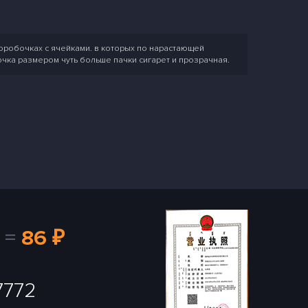
оробочках с ячейками. в которых по нарастающей
чка размером чуть больше пачки сигарет и прозрачная.
=
86 ₽
7772