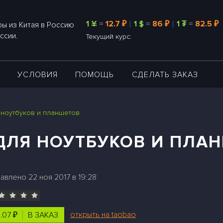
1 ¥
=
12.7 ₽
1 $
=
86 ₽
1 ₮
=
82.5 ₽
ы из Китая в Россию
ссии.
Текущий курс:
А
УСЛОВИЯ
ПОМОЩЬ
СДЕЛАТЬ ЗАКАЗ
 ноутбуков и планшетов
ДЛЯ НОУТБУКОВ И ПЛА
авлено 22 ноя 2017 в 19:28
открыть на taobao
.07 ₽
В ЗАКАЗ