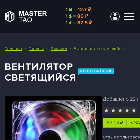
1 ¥
=
12.7 ₽
1 $
=
86 ₽
1 ₮
=
82.5 ₽
Главная
›
Товары
›
Техника
›
Вентилятор светящийся
ВЕНТИЛЯТОР
БЕЗ СТАТУСА
СВЕТЯЩИЙСЯ
Добавлено 22 но
63.24 ₽
В З
Отзыв пользоват