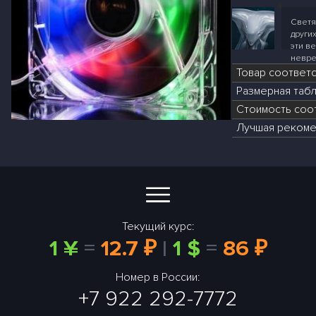
Светя
других
эти в
невре
Товар соответ
Размерная табл
Стоимость соот
Лучшая рекоме
Текущий курс:
1 ¥
=
12.7 ₽
|
1 $
=
86 ₽
Номер в России:
+7 922 292-7772