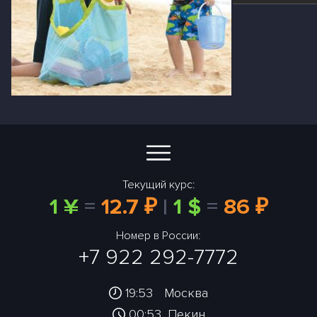
Текущий курс:
1 ¥
=
12.7 ₽
|
1 $
=
86 ₽
Номер в России:
+7 922 292-7772
19:53
Москва
00:53
Пекин