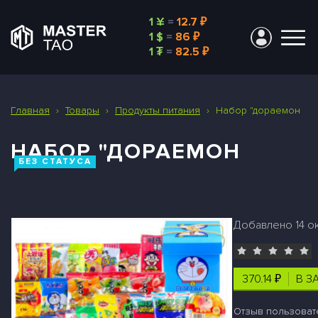
1 ¥
=
12.7 ₽
1 $
=
86 ₽
1 ₮
=
82.5 ₽
Главная
›
Товары
›
Продукты питания
›
Набор "дораемон
НАБОР "ДОРАЕМОН
БЕЗ СТАТУСА
Добавлено 14 окт
370.14 ₽
В З
Отзыв пользоват