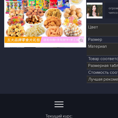
огром
чипсо
Цвет
Размер
Материал
Товар соответ
Размерная табл
Стоимость соот
Лучшая рекоме
Текущий курс: