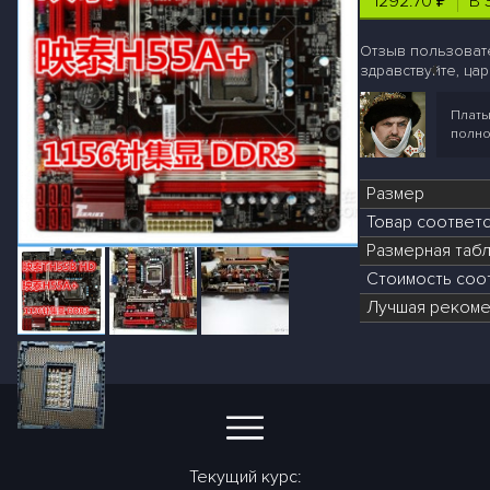
1292.70 ₽
В 
Отзыв пользовате
здравствуйте, цар
Платы
полно
Размер
Товар соответ
Размерная табл
Стоимость соот
Лучшая рекоме
Текущий курс: