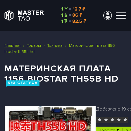
1 ¥
=
12.7 ₽
1 $
=
86 ₽
1 ₮
=
82.5 ₽
Главная
›
Товары
›
Техника
›
Материнская плата 1156
biostar th55b hd
МАТЕРИНСКАЯ ПЛАТА
1156 BIOSTAR TH55B HD
БЕЗ СТАТУСА
Добавлено 19 се