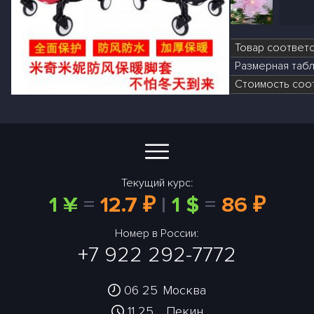
Товар соответ
Размерная табл
Стоимость соот
Текущий курс:
1 ¥
=
12.7 ₽
|
1 $
=
86 ₽
Номер в России:
+7 922 292-7772
06 25
Москва
11 25
Пекин