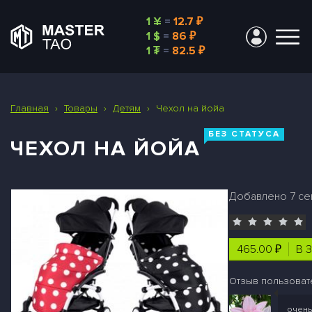
1 ¥
=
12.7 ₽
1 $
=
86 ₽
1 ₮
=
82.5 ₽
Главная
›
Товары
›
Детям
›
Чехол на йойа
БЕЗ СТАТУСА
ЧЕХОЛ НА ЙОЙА
Добавлено 7 сен
465.00 ₽
В 
Отзыв пользоват
очень