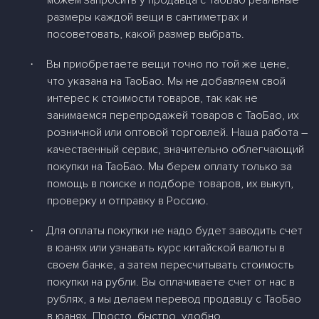
можем запросить у продавца с ТаоБао реальные
размеры каждой вещи в сантиметрах и
посоветовать, какой размер выбрать.
Вы приобретаете вещи точно по той же цене,
·
что указана на ТаоБао. Мы не добавляем свой
интерес к стоимости товаров, так как не
занимаемся перепродажей товаров с ТаоБао, их
розничной или оптовой торговлей. Наша работа –
качественный сервис, значительно облегчающий
покупки на ТаоБао. Мы берем оплату только за
помощь в поиске и подборе товаров, их выкуп,
проверку и отправку в Россию.
Для оплаты покупки не надо будет заводить счет
·
в юанях или узнавать курс китайской валюты в
своем банке, а затем пересчитывать стоимость
покупки на рубли. Вы оплачиваете счет от нас в
рублях, а мы делаем перевод продавцу с ТаоБао
в юанях. Просто, быстро, удобно.