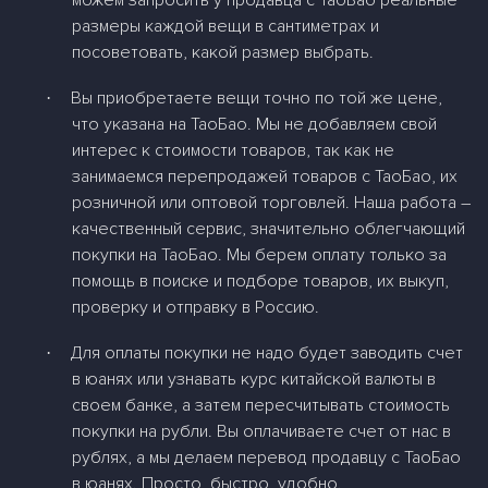
можем запросить у продавца с ТаоБао реальные
размеры каждой вещи в сантиметрах и
посоветовать, какой размер выбрать.
Вы приобретаете вещи точно по той же цене,
·
что указана на ТаоБао. Мы не добавляем свой
интерес к стоимости товаров, так как не
занимаемся перепродажей товаров с ТаоБао, их
розничной или оптовой торговлей. Наша работа –
качественный сервис, значительно облегчающий
покупки на ТаоБао. Мы берем оплату только за
помощь в поиске и подборе товаров, их выкуп,
проверку и отправку в Россию.
Для оплаты покупки не надо будет заводить счет
·
в юанях или узнавать курс китайской валюты в
своем банке, а затем пересчитывать стоимость
покупки на рубли. Вы оплачиваете счет от нас в
рублях, а мы делаем перевод продавцу с ТаоБао
в юанях. Просто, быстро, удобно.