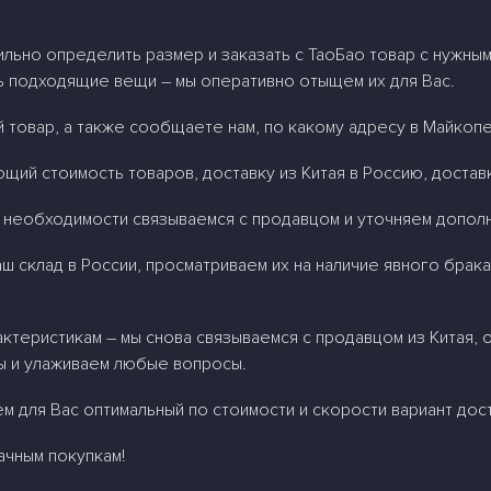
ильно определить размер и заказать
c
ТаоБао товар с нужным
ь подходящие вещи – мы оперативно отыщем их для Вас.
 товар, а также сообщаете нам, по какому адресу в Майкопе
щий стоимость товаров, доставку из Китая в Россию, доставк
ри необходимости связываемся с продавцом и уточняем допо
ш склад в России, просматриваем их на наличие явного брак
актеристикам – мы снова связываемся с продавцом из Китая,
 и улаживаем любые вопросы.
 для Вас оптимальный по стоимости и скорости вариант дост
ачным покупкам!