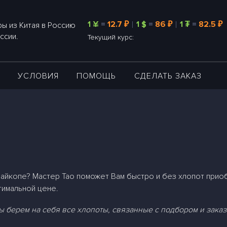
1 ¥
=
12.7 ₽
1 $
=
86 ₽
1 ₮
=
82.5 ₽
ы из Китая в Россию
ссии.
Текущий курс:
А
УСЛОВИЯ
ПОМОЩЬ
СДЕЛАТЬ ЗАКАЗ
айкопе? Мастер Тао поможет Вам быстро и без хлопот прио
тимальной цене.
 берем на себя все хлопоты, связанные с подбором и заказ