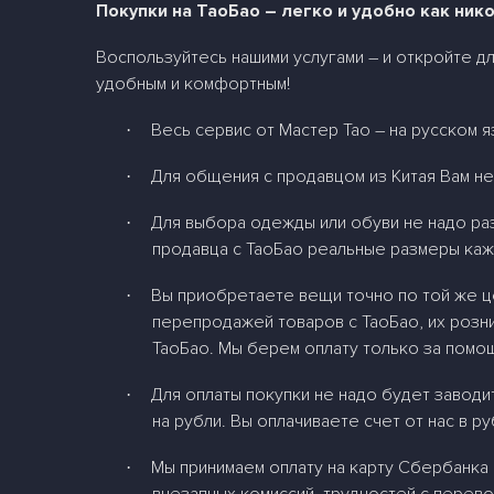
Покупки на ТаоБао – легко и удобно как нико
Воспользуйтесь нашими услугами – и откройте д
удобным и комфортным!
Весь сервис от Мастер Тао – на русском 
·
Для общения с продавцом из Китая Вам не
·
Для выбора одежды или обуви не надо раз
·
продавца с ТаоБао реальные размеры каж
Вы приобретаете вещи точно по той же це
·
перепродажей товаров с ТаоБао, их розн
ТаоБао. Мы берем оплату только за помощ
Для оплаты покупки не надо будет заводит
·
на рубли. Вы оплачиваете счет от нас в р
Мы принимаем оплату на карту Сбербанка 
·