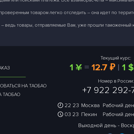
дами или поисками платежа. Все взаиморасчеты – максималь
проверенным товаром легко отследить – она идет по террит
– ведь товары, отправляемые Вам, уже прошли таможенный 
Текущий курс:
1 ¥
=
12.7 ₽
|
1 $
АКАЗ
Номер в России:
ОВАТЬСЯ НА ТАОБАО
+7 922 292-
А ТАОБАО
22:23
Москва
Рабочий день
03:23
Пекин
Рабочий день
Выходной день - Вос