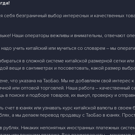
гда!
ля себя безграничный выбор интересных и качественных това
языке! Наши операторы вежливы и внимательны, отвечают опе
 надо учить китайский или мучиться со словарем – мы операт
бираться в сложной системе китайской размерной сетки или 
дой вещи в сантиметрах и посоветовать, какой размер выбра
не, что указана на ТаоБао. Мы не добавляем свой интерес к 
ичной или оптовой торговлей. Наша работа – качественный с
ь в поиске и подборе товаров, их выкуп, проверку и отправк
ь счет в юанях или узнавать курс китайской валюты в своем 
ублях, а мы делаем перевод продавцу с ТаоБао в юанях. Прос
в рублях. Никаких непонятных иностранных платежных систем