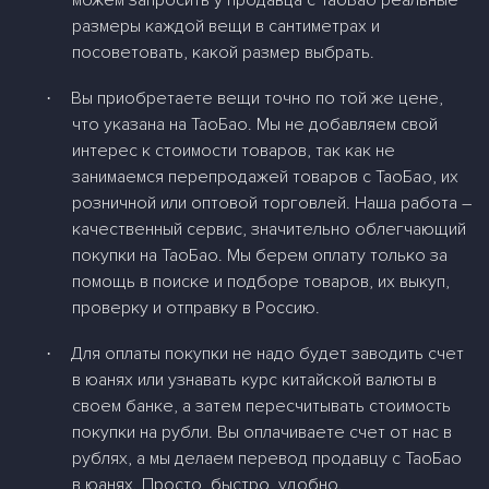
можем запросить у продавца с ТаоБао реальные
размеры каждой вещи в сантиметрах и
посоветовать, какой размер выбрать.
Вы приобретаете вещи точно по той же цене,
·
что указана на ТаоБао. Мы не добавляем свой
интерес к стоимости товаров, так как не
занимаемся перепродажей товаров с ТаоБао, их
розничной или оптовой торговлей. Наша работа –
качественный сервис, значительно облегчающий
покупки на ТаоБао. Мы берем оплату только за
помощь в поиске и подборе товаров, их выкуп,
проверку и отправку в Россию.
Для оплаты покупки не надо будет заводить счет
·
в юанях или узнавать курс китайской валюты в
своем банке, а затем пересчитывать стоимость
покупки на рубли. Вы оплачиваете счет от нас в
рублях, а мы делаем перевод продавцу с ТаоБао
в юанях. Просто, быстро, удобно.