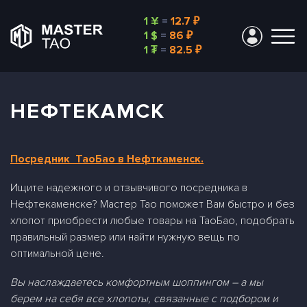
1 ¥
=
12.7 ₽
1 $
=
86 ₽
1 ₮
=
82.5 ₽
НЕФТЕКАМСК
Посредник ТаоБао в Нефткаменск.
Ищите надежного и отзывчивого посредника в
Нефтекаменске? Мастер Тао поможет Вам быстро и без
хлопот приобрести любые товары на ТаоБао, подобрать
правильный размер или найти нужную вещь по
оптимальной цене.
Вы наслаждаетесь комфортным шоппингом – а мы
берем на себя все хлопоты, связанные с подбором и