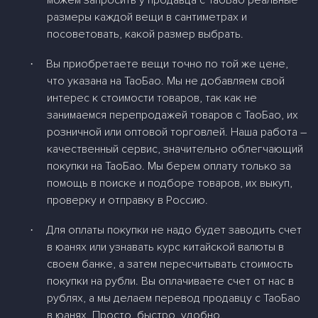
можем запросить у продавца с ТаоБао реальные
размеры каждой вещи в сантиметрах и
посоветовать, какой размер выбрать.
Вы приобретаете вещи точно по той же цене,
·
что указана на ТаоБао. Мы не добавляем свой
интерес к стоимости товаров, так как не
занимаемся перепродажей товаров с ТаоБао, их
розничной или оптовой торговлей. Наша работа –
качественный сервис, значительно облегчающий
покупки на ТаоБао. Мы берем оплату только за
помощь в поиске и подборе товаров, их выкуп,
проверку и отправку в Россию.
Для оплаты покупки не надо будет заводить счет
·
в юанях или узнавать курс китайской валюты в
своем банке, а затем пересчитывать стоимость
покупки на рубли. Вы оплачиваете счет от нас в
рублях, а мы делаем перевод продавцу с ТаоБао
в юанях. Просто, быстро, удобно.