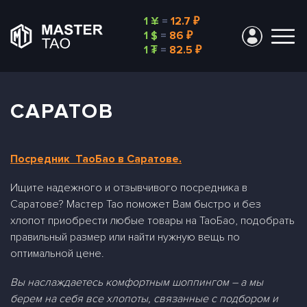
1 ¥
=
12.7 ₽
1 $
=
86 ₽
1 ₮
=
82.5 ₽
САРАТОВ
Посредник ТаоБао в Саратове.
Ищите надежного и отзывчивого посредника в
Саратове? Мастер Тао поможет Вам быстро и без
хлопот приобрести любые товары на ТаоБао, подобрать
правильный размер или найти нужную вещь по
оптимальной цене.
Вы наслаждаетесь комфортным шоппингом – а мы
берем на себя все хлопоты, связанные с подбором и