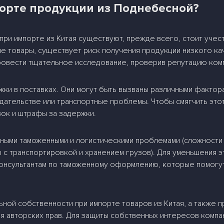
порте продукции из Поднебесной?
 при импорте из Китая существуют, прежде всего, стоит учест
е товары, существует риск получения продукции низкого ка
ровести тщательное исследование, проверив репутацию ком
ки в поставках. Они могут быть вызваны различными фактор
ательстве или транспортные проблемы. Чтобы смягчить этот
ок и штрафы за задержки.
ичными таможенными и логистическими проблемами (сложност
 с транспортировкой и хранением грузов). Для уменьшения э
онсультантам по таможенному оформлению, которые помогут
ной собственности при импорте товаров из Китая, а также 
ия авторских прав. Для защиты собственных интересов компа