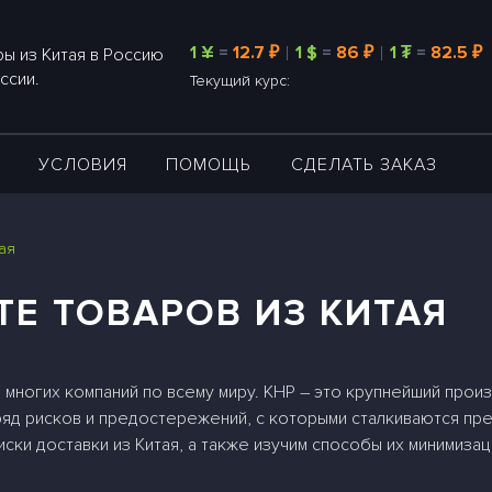
1 ¥
=
12.7 ₽
1 $
=
86 ₽
1 ₮
=
82.5 ₽
ы из Китая в Россию
ссии.
Текущий курс:
А
УСЛОВИЯ
ПОМОЩЬ
СДЕЛАТЬ ЗАКАЗ
ая
ТЕ ТОВАРОВ ИЗ КИТАЯ
 многих компаний по всему миру. КНР – это крупнейший прои
ряд рисков и предостережений, с которыми сталкиваются пр
ски доставки из Китая, а также изучим способы их минимизац