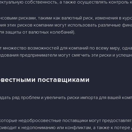
ектуальную собственность, а также осуществлять контроль к
совыми рисками, такими как валютный риск, изменения в курс
ия этих рисков компании могут использовать различные фин
я защиты от валютных колебаний).
т множество возможностей для компаний по всему миру, одн
едования предприниматели могут смягчить эти риски и успеш
совестными поставщиками
ать ряд проблем и увеличить риски импорта для вашей компа
оторые недобросовестные поставщики могут предоставлят
 приводит к недопониманию или конфликтам, а также к потере