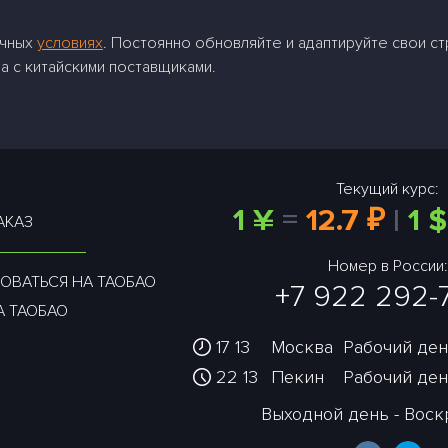
очных
условиях
. Постоянно обновляйте и адаптируйте свои ст
а с китайскими поставщиками.
Текущий курс:
1 ¥
=
12.7 ₽
|
1 $
АКАЗ
Номер в России:
ОВАТЬСЯ НА ТАОБАО
+7 922 292-
А ТАОБАО
17 13
Москва
Рабочий день
22 13
Пекин
Рабочий день
Выходной день - Вос