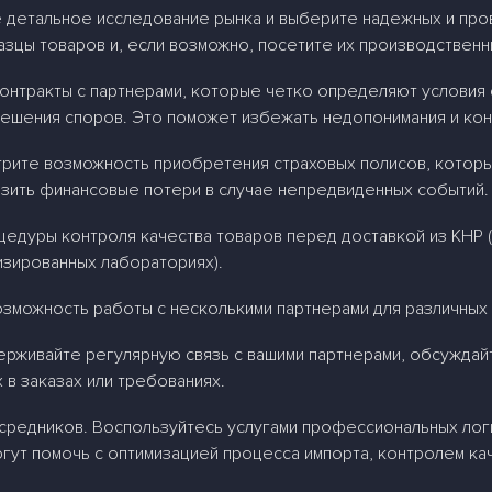
 детальное исследование рынка и выберите надежных и про
азцы товаров и, если возможно, посетите их производствен
онтракты с партнерами, которые четко определяют условия с
решения споров. Это поможет избежать недопонимания и ко
трите возможность приобретения страховых полисов, котор
изить финансовые потери в случае непредвиденных событий.
цедуры контроля качества товаров перед доставкой из КНР 
изированных лабораториях).
зможность работы с несколькими партнерами для различных 
ерживайте регулярную связь с вашими партнерами, обсужда
в заказах или требованиях.
редников. Воспользуйтесь услугами профессиональных логи
гут помочь с оптимизацией процесса импорта, контролем ка