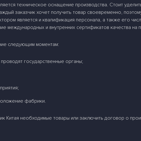
вляется техническое оснащение производства. Стоит удели
Каждый заказчик хочет получить товар своевременно, поэто
ором является и квалификация персонала, а также его числе
чие международных и внутренних сертификатов качества на 
ние следующим моментам:
 проводят государственные органы;
приятия;
положение фабрики.
брик Китая необходимые товары или заключить договор о про