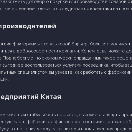
о заключить договор о покупке или производстве товаров с
т качественные товары и сотрудничает с клиентами на прозр
производителей
огими факторами – это языковой барьер, большое количест
иться в добросовестности компании. Конечно, вы можете до
 в Поднебесную, но экономически оправданным такое решени
 выгоднее воспользоваться услугами посредника, чтобы защ
пытным специалистом вы узнаете, как работать с фабриками К
ции.
едприятий Китая
м клиентам стабильность поставок, высокие стандарты про
ческую часть фабрики, ее финансовое состояние, а также об
 будут отношения между заказчиком и промышленным предпри