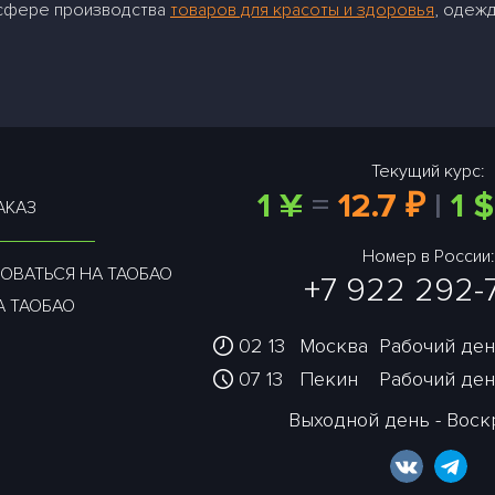
 сфере производства
товаров для красоты и здоровья
, одежд
Текущий курс:
1 ¥
=
12.7 ₽
|
1 $
АКАЗ
Номер в России:
ОВАТЬСЯ НА ТАОБАО
+7 922 292-
А ТАОБАО
02:13
Москва
Рабочий день
07:13
Пекин
Рабочий день
Выходной день - Вос