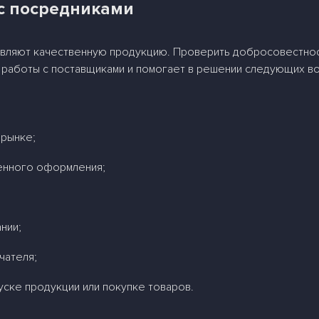
 с посредниками
авляют качественную продукцию. Проверить добросовестнос
х работы с поставщиками и помогает в решении следующих в
 рынке;
енного оформления;
нии;
чателя;
уске продукции или покупке товаров.