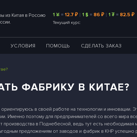
1 ¥
=
12.7 ₽
1 $
=
86 ₽
1 ₮
=
82.5 ₽
ы из Китая в Россию
ссии.
Текущий курс:
А
УСЛОВИЯ
ПОМОЩЬ
СДЕЛАТЬ ЗАКАЗ
тае?
АТЬ ФАБРИКУ В КИТАЕ?
ориентируюсь в своей работе на технологии и инновации. Эт
и. Именно поэтому для предпринимателей со всего мира всег
 производства в Поднебесной, ведь тут есть необходимая м
ыгодным предложениям от заводов и фабрик в КНР успешно р