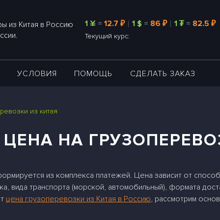
1 ¥
=
12.7 ₽
1 $
=
86 ₽
1 ₮
=
82.5 ₽
ы из Китая в Россию
ссии.
Текущий курс:
А
УСЛОВИЯ
ПОМОЩЬ
СДЕЛАТЬ ЗАКАЗ
ревозки из китая
 ЦЕНА НА ГРУЗОПЕРЕВО
формируется из комплекса платежей. Цена зависит от способ
, вида транспорта (морской, автомобильный), формата доста
ет
цена грузоперевозки из Китая в Россию
, рассмотрим осно