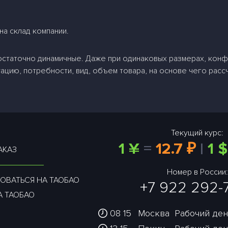
на склад компании.
остаточно динамичные. Даже при одинаковых размерах, конфи
ацию, потребности, вид, объем товара, на основе чего расс
Текущий курс:
1 ¥
=
12.7 ₽
|
1 $
АКАЗ
Номер в России:
ОВАТЬСЯ НА ТАОБАО
+7 922 292-
А ТАОБАО
08:15
Москва
Рабочий день